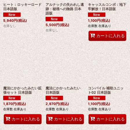
ヒート：ロッキーロード
アルナックの失われし遺
キャッスルコンボ：地下
日本語版
跡：秘境への険路 日本
牢解放！日本語版
語版
5,940
円
(税込)
1,100
円
(税込)
5,500
円
(税込)
在庫なし
在庫数 在庫あり
在庫なし
カートに入れる
魔法にかかったみたい拡
魔法にかかったみたい
コンパイル 補助ユニッ
張セット 日本語版
日本語版
ト02 日本語版
1,870
円
(税込)
2,970
円
(税込)
1,100
円
(税込)
在庫数 在庫あり
在庫数 在庫あり
在庫数 在庫あり
カートに入れる
カートに入れる
カートに入れる