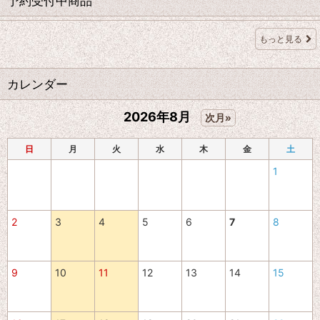
予約受付中商品
もっと見る
カレンダー
2026年8月
次月»
日
月
火
水
木
金
土
1
2
3
4
5
6
7
8
9
10
11
12
13
14
15