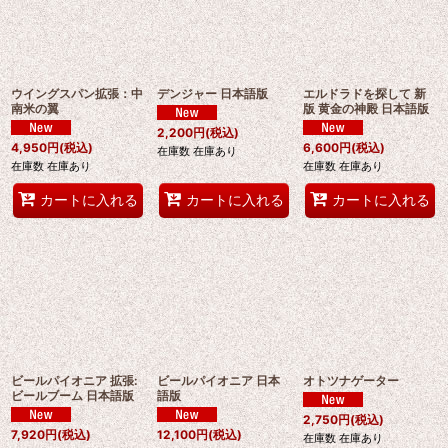
ウイングスパン拡張：中
デンジャー 日本語版
エルドラドを探して 新
南米の翼
版 黄金の神殿 日本語版
2,200
円
(税込)
4,950
円
(税込)
6,600
円
(税込)
在庫数 在庫あり
在庫数 在庫あり
在庫数 在庫あり
カートに入れる
カートに入れる
カートに入れる
ビールパイオニア 拡張:
ビールパイオニア 日本
オトツナゲーター
ビールブーム 日本語版
語版
2,750
円
(税込)
7,920
円
(税込)
12,100
円
(税込)
在庫数 在庫あり